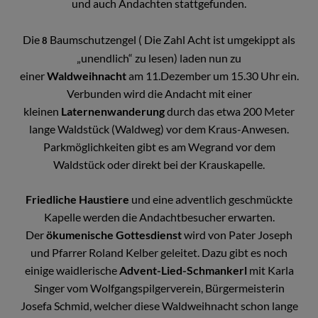
und auch Andachten stattgefunden.
Die
Baumschutzengel ( Die Zahl Acht ist umgekippt als
8
„unendlich“ zu lesen) laden nun zu
einer
Waldweihnacht
am 11.Dezember um 15.30 Uhr ein.
Verbunden wird die Andacht mit einer
kleinen
Laternenwanderung
durch das etwa 200 Meter
lange Waldstück (Waldweg) vor dem Kraus-Anwesen.
Parkmöglichkeiten gibt es am Wegrand vor dem
Waldstück oder direkt bei der Krauskapelle.
Friedliche Haustiere
und eine adventlich geschmückte
Kapelle werden die Andachtbesucher erwarten.
Der
ökumenische Gottesdienst
wird von Pater Joseph
und Pfarrer Roland Kelber geleitet. Dazu gibt es noch
einige waidlerische
Advent-Lied-Schmankerl
mit Karla
Singer vom Wolfgangspilgerverein, Bürgermeisterin
Josefa Schmid, welcher diese Waldweihnacht schon lange