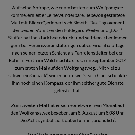
Auf seine Anfrage, wie er am besten zum Wolfgangsee
komme, erhielt er „eine wunderbare, liebevoll gestaltete
Mail mit Bildern“, erinnert sich Simeth. Das Engagement
der beiden Vorsitzenden Hildegard Weiler und „Dori“
Stuffer hat ihn stark beeindruckt und seitdem ist er immer
gern bei Vereinsveranstaltungen dabei. Eineinhalb Tage
nach seiner letzten Schicht als Fahrdienstleiter bei der
Bahn in Furth im Wald machte er sich im September 2014
zum ersten Mal auf den Wolfgangsweg. „Mit viel zu
schwerem Gepäck“, wie er heute weiß. Sein Chef schenkte
ihm noch einen Kompass, der ihm seither gute Dienste
geleistet hat.
Zum zweiten Mal hat er sich vor etwa einem Monat auf
den Wolfgangsweg begeben, am 8. August um 8.08 Uhr.
Die Acht symbolisiert dabei für ihn „unendlich“.
Von Weiding aus ging es über Runding