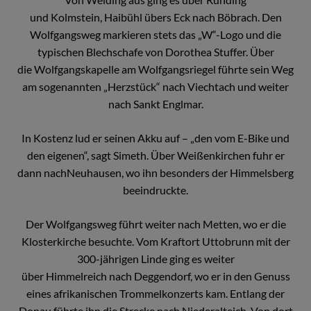
und Kolmstein, Haibühl übers Eck nach Böbrach. Den
Wolfgangsweg markieren stets das „W“-Logo und die
typischen Blechschafe von Dorothea Stuffer. Über
die Wolfgangskapelle am Wolfgangsriegel führte sein Weg
am sogenannten „Herzstück“ nach Viechtach und weiter
nach Sankt Englmar.
In Kostenz lud er seinen Akku auf – „den vom E-Bike und
den eigenen“, sagt Simeth. Über Weißenkirchen fuhr er
dann nachNeuhausen, wo ihn besonders der Himmelsberg
beeindruckte.
Der Wolfgangsweg führt weiter nach Metten, wo er die
Klosterkirche besuchte. Vom Kraftort Uttobrunn mit der
300-jährigen Linde ging es weiter
über Himmelreich nach Deggendorf, wo er in den Genuss
eines afrikanischen Trommelkonzerts kam. Entlang der
Donau führte ihn die Strecke nach Niederalteich. Von dort