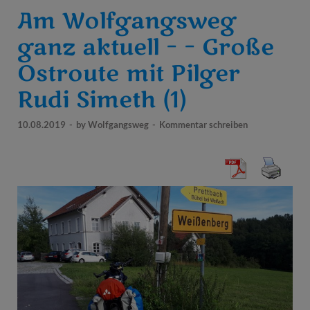
Am Wolfgangsweg
ganz aktuell – – Große
Ostroute mit Pilger
Rudi Simeth (1)
10.08.2019
-
by
Wolfgangsweg
-
Kommentar schreiben