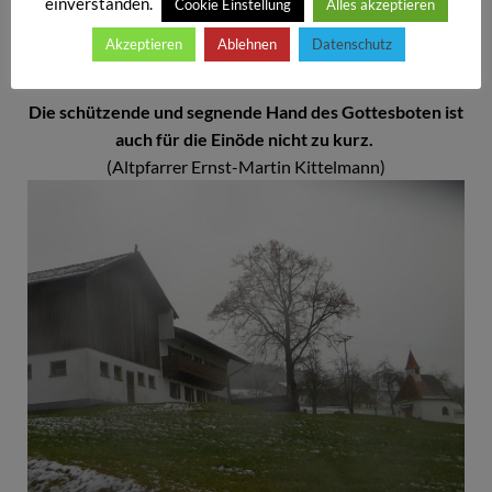
einverstanden.
Cookie Einstellung
Alles akzeptieren
Akzeptieren
Ablehnen
Datenschutz
Impuls zur Bildtafel:
Die schützende und segnende Hand des Gottesboten ist
auch für die Einöde nicht zu kurz.
(Altpfarrer Ernst-Martin Kittelmann)