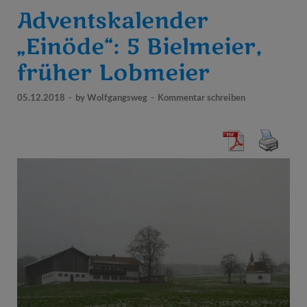
Adventskalender
„Einöde“: 5 Bielmeier,
früher Lobmeier
05.12.2018
-
by
Wolfgangsweg
-
Kommentar schreiben