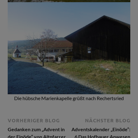
Die hübsche Marienkapelle grüßt nach Rechertsried
VORHERIGER BLOG
NÄCHSTER BLOG
Gedanken zum „Advent in
Adventskalender „Einöde“:
der Einöde“ von Altpfarrer
6 Das Hofbauer Anwesen