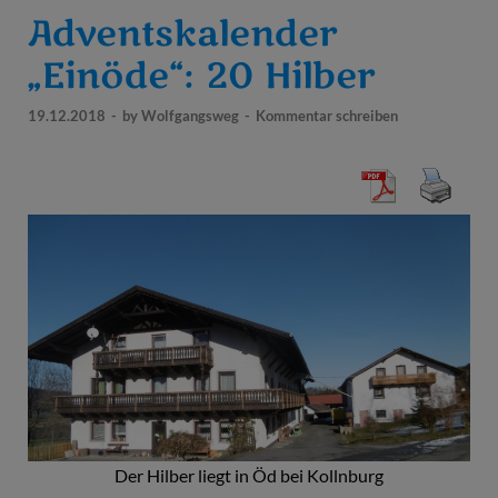
Adventskalender
„Einöde“: 20 Hilber
19.12.2018
-
by
Wolfgangsweg
-
Kommentar schreiben
Der Hilber liegt in Öd bei Kollnburg