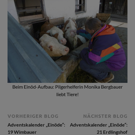
Beim Einöd-Aufbau: Pilgerhelferin Monika Bergbauer
liebt Tiere!
VORHERIGER BLOG
NÄCHSTER BLOG
Adventskalender „Einöde“:
Adventskalender „Einöde“:
19 Wimbauer
21 Erdlingshof