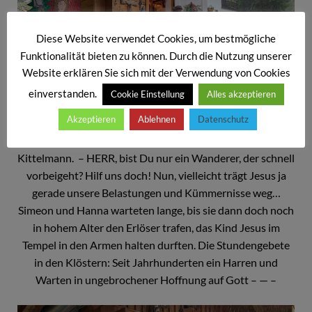
Diese Website verwendet Cookies, um bestmögliche
Funktionalität bieten zu können. Durch die Nutzung unserer
Website erklären Sie sich mit der Verwendung von Cookies
einverstanden.
Cookie Einstellung
Alles akzeptieren
Akzeptieren
Ablehnen
Datenschutz
Lichtmesspredigt von Altpfarrer Ernst-Martin
Kittelmann. – HERR, bist Du nur ein Wanderer, der schnell
vorbeigeht? Hilf uns doch! Nun, vielleicht trägt Jesus ja
gerade unsere Belastungen und Kümmernisse weg…
Simeon und Hanna warteten lange, bis sie dann doch noch
in hohem Alter den Erlöser trafen, das Kind Jesus im
Tempel in den Armen halten durften. Die Stundengebete
in den Klöstern: Seit Jahrhunderten ein Harren und
Warten in ungebrochener Hoffnung auf Gott – — –