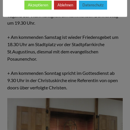
Akzeptieren
Ablehnen
Datenschutz
+ Die 3. Passionsandacht steht unter dem Thema der
Tugend der Wahrhaftigkeit am kommenden Donnerstag
um 19.30 Uhr.
+ Am kommenden Samstag ist wieder Friedensgebet um
18.30 Uhr am Stadtplatz vor der Stadtpfarrkirche
St.Augustinus, diesmal mit dem evangelischen
Posaunenchor.
+ Am kommenden Sonntag spricht im Gottesdienst ab
9.30 Uhr in der Christuskirche eine Referentin von open
doors über verfolgte Christen.