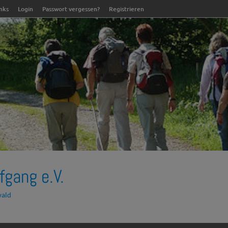
inks
Login
Passwort vergessen?
Registrieren
fgang e.V.
wald