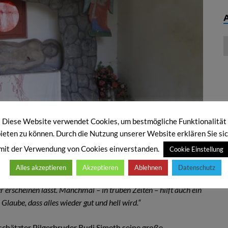
Diese Website verwendet Cookies, um bestmögliche Funktionalität
ieten zu können. Durch die Nutzung unserer Website erklären Sie si
mit der Verwendung von Cookies einverstanden.
Cookie Einstellung
iahilf hoch über Lam:
Alles akzeptieren
Akzeptieren
Ablehnen
Datenschutz
 rote Fensterglas fasziniert, dass den Wald dahinter selbst bei
r erscheinen lässt.
Manchmal – in trüben Zeiten – hilft auch ein
e Glaube, dass alles wieder gut und hell wird.“
eschätzter Pilgerbruder Rudi Simeth seine große