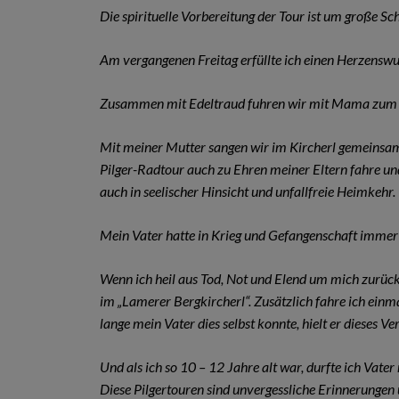
Die spirituelle Vorbereitung der Tour ist um große S
Am vergangenen Freitag erfüllte ich einen Herzensw
Zusammen mit Edeltraud fuhren wir mit Mama zu
Mit meiner Mutter sangen wir im Kircherl gemeinsam 
Pilger-Radtour auch zu Ehren meiner Eltern fahre u
auch in seelischer Hinsicht und unfallfreie Heimkehr.
Mein Vater hatte in Krieg und Gefangenschaft immer
Wenn ich heil aus Tod, Not und Elend um mich zurüc
im „Lamerer Bergkircherl“. Zusätzlich fahre ich ei
lange mein Vater dies selbst konnte, hielt er dieses V
Und als ich so 10 – 12 Jahre alt war, durfte ich Vat
Diese Pilgertouren sind unvergessliche Erinnerungen