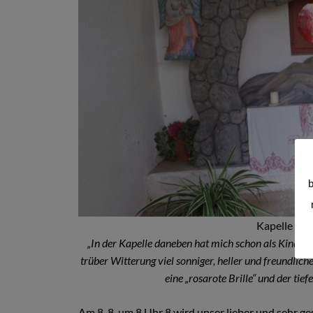
b
Kapelle Mar
„In der Kapelle daneben hat mich schon als Kind das
trüber Witterung viel sonniger, heller und freundliche
eine „rosarote Brille“ und der tief
Am 8. 8. um 8 Uhr 8 wird unser lieber und sehr g