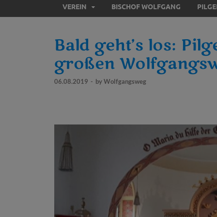
VEREIN
BISCHOF WOLFGANG
PILG
Bald geht’s los: Pil
großen Wolfgangsw
06.08.2019
-
by
Wolfgangsweg