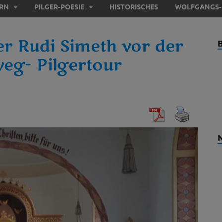
ERN
PILGER-POESIE
HISTORISCHES
WOLFGANGS-
ger Rudi Simeth vor der
eg- Pilgertour