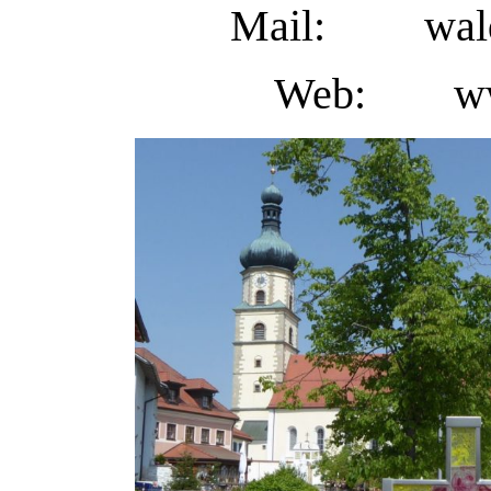
Mail:
wal
Web:
w