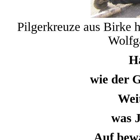
Pilgerkreuze aus Birke h
Wolfg
H
wie der G
Wei
was J
Auf bew