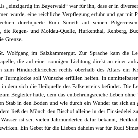
Als „einzigartig im Bayerwald“ war für ihn, dass er in diver
en wurde, eine reichliche Verpflegung erfuhr und gar mit Pi
chien durchquerte Rudi Simeth auf seinen Pilgerreisen
ee, die Regen- und Moldau-Quelle, Hurkenthal, Rehberg, Buc
die Grenze.
h St. Wolfgang im Salzkammergut. Zur Sprache kam die L
apelle, die auf einer sonnigen Lichtung direkt an einer aufr
in zum Hindurchkriechen rechts oberhalb des Altars ein Kra
er Turmglocke soll Wünsche erfüllen helfen. In unmittelbarer
 in dem sich die Heilquelle des Falkensteins befindet. Die L
zum Begleiter hatte, dem das entbehrungsreiche Leben ohne T
en Stab in den Boden und wie durch ein Wunder tat sich an g
dem ließ der Mönch den Bischof alleine in der Einsiedelei zu
Wasser ist seit vielen Jahrhunderten dafür bekannt, Heilkräf
wirken. Ein Gebet für die Lieben daheim war für Rudi Simet