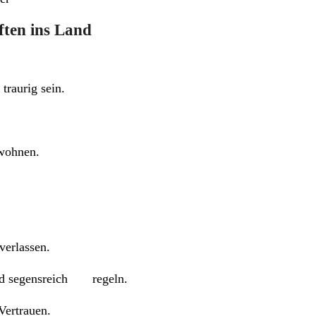
aften ins Land
raurig sein.
 wohnen.
verlassen.
 und segensreich regeln.
Vertrauen.