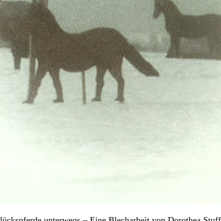
lückspferde unterwegs – Eine Blecharbeit von Dorothea Stuff